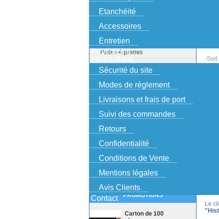
au bas de votre commande.
Etanchéité
1) Un
2) Un
Accessoires
PRODUITS
Entretien
La no
Promotions
Pattes-équerres
Informations
-Soit
Pattes de fixation
Sécurité du site
-Soit
Pattes de scellement
Dans 
Modes de règlement
Pattes à gousset
Votr
Livraisons et frais de port
(si v
Clameaux
Suivi des commandes
Si v
Pattes volets roulants
télé
Retours
Kits complets
3) Dè
Confidentialité
Etanchéité
suive
Conditions de Vente
Accessoires
4) Un
Entretien
Mentions légales
Avis Clients
PROMOTIONS
Contact
Le cl
"His
Carton de 100