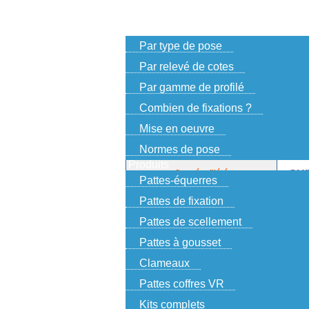
Accueil
Choisir ses fixations
Par type de pose
Par relevé de cotes
Par gamme de profilé
Combien de fixations ?
Mise en oeuvre
Vous 
INFORMATION !
Normes de pose
Produits
Congés d\'été
SU
Pattes-équerres
Pattes de fixation
Derniers enregistrements le 22 juillet
Pattes de scellement
pour expédition le 23
Pattes à gousset
Prochaines expéditions
les 17 et 18 août
Clameaux
Profitez d\'une remise de
Pattes coffres VR
10% pendant les congés.
Dans 
Entrez le code: vacances
Kits complets