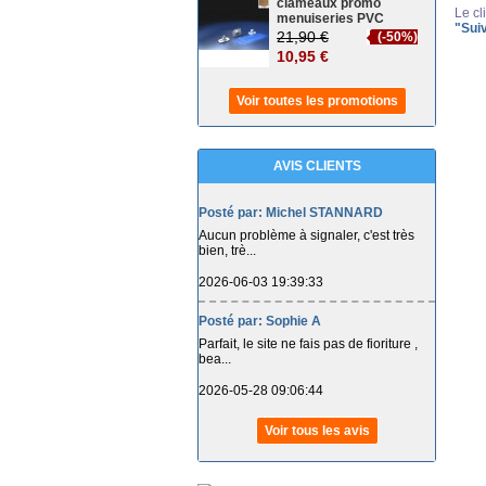
clameaux promo
Le c
menuiseries PVC
"Sui
21,90 €
(-50%)
10,95 €
Voir toutes les promotions
AVIS CLIENTS
Posté par: Michel STANNARD
Aucun problème à signaler, c'est très
bien, trè...
2026-06-03 19:39:33
Posté par: Sophie A
Parfait, le site ne fais pas de fioriture ,
bea...
2026-05-28 09:06:44
Voir tous les avis