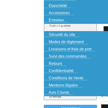
au bas de votre commande.
Etanchéité
Accessoires
PRODUITS
Entretien
Promotions
Pattes-équerres
Informations
Pattes de fixation
Sécurité du site
Pattes de scellement
Modes de règlement
Pattes à gousset
I
Livraisons et frais de port
Clameaux
Suivi des commandes
Vente en gros
Retours
Vente au détail
Confidentialité
Pattes volets roulants
Kits complets
Conditions de Vente
Etanchéité
Mentions légales
Accessoires
Avis Clients
10 a
Entretien
Contact