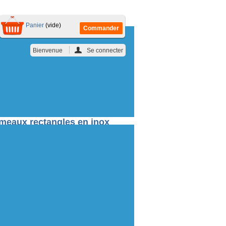
Panier
(vide)
Commander
Bienvenue
Se connecter
es en inox pour menuiseries Alu
ameaux rectangles en inox
 Alu
ctangles en inox pour menuiseries Alu.
jon et écrou en inox. Idéal pour le milieu
nures à partir de 10 mm.
ensions ?
Cliquez ICI