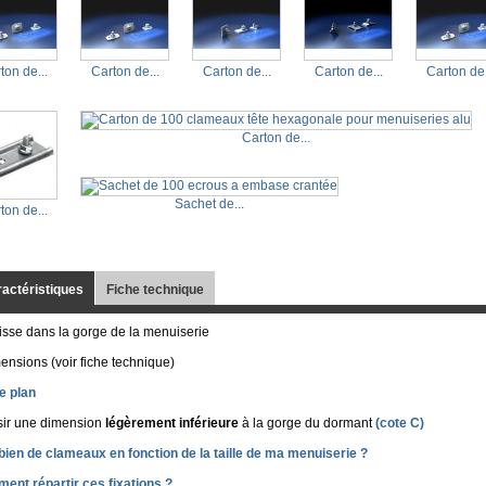
ton de...
Carton de...
Carton de...
Carton de...
Carton de.
Carton de...
Sachet de...
ton de...
actéristiques
Fiche technique
isse dans la gorge de la menuiserie
ensions (voir fiche technique)
le plan
sir une dimension
légèrement inférieure
à la gorge du dormant
(cote C)
ien de clameaux en fonction de la taille de ma menuiserie ?
ent répartir ces fixations ?