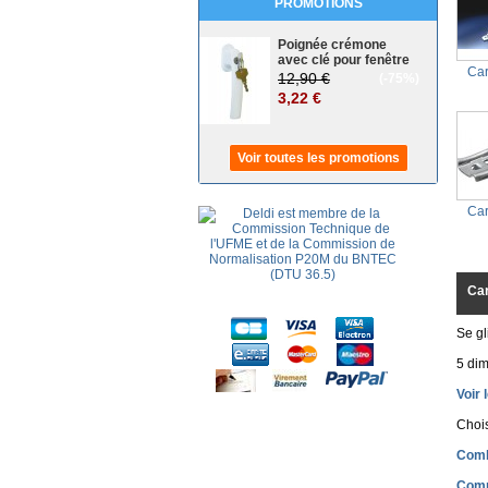
PROMOTIONS
Poignée crémone
avec clé pour fenêtre
Car
12,90 €
(-75%)
3,22 €
Voir toutes les promotions
Car
Car
Se gl
5 dim
Voir 
Choi
Comb
Comm