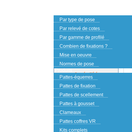
Accueil
Choisir ses fixations
Par type de pose
Par relevé de cotes
Par gamme de profilé
Combien de fixations ?
Mise en oeuvre
Vous 
INFORMATION !
Normes de pose
Produits
Congés d\'été
Pattes-équerres
Pattes de fixation
Derniers enregistrements le 22 juillet
Pattes de scellement
pour expédition le 23
Pattes à gousset
Prochaines expéditions
les 17 et 18 août
Clameaux
Profitez d\'une remise de
Pattes coffres VR
10% pendant les congés.
Entrez le code: vacances
Kits complets