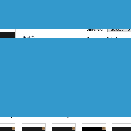
0,499€ la pièce.
Plus d'infos en bas de pa
AGRANDIR
Dimension :
Référence :
Sélectionner u
Quantité souhaitée : (unités
Disponibilité :
mprimer
SUR COMMANDE (2 SEMAINES
49,90 €
HT
Expédition
: Prévue entre
le 17/8/2026 et le 18/8/2026
(sauf le vendredi).
Transport
: Entre 24 heures 
selon le transporteur sélect
utres produits dans la même catégorie