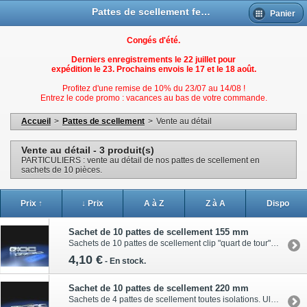
Pattes de scellement fenetres Bois, PVC et ALU
Panier
Congés d'été.
Derniers enregistrements le 22 juillet pour
expédition le 23. Prochains envois le 17 et le 18 août.
Profitez d'une remise de 10% du 23/07 au 14/08 !
Entrez le code promo : vacances au bas de votre commande.
Accueil
>
Pattes de scellement
>
Vente au détail
Vente au détail - 3 produit(s)
PARTICULIERS : vente au détail de nos pattes de scellement en
sachets de 10 pièces.
Prix ↑
↓ Prix
A à Z
Z à A
Dispo
Sachet de 10 pattes de scellement 155 mm
Sachets de 10 pattes de scellement clip "quart de tour". Ultra plate, cette patte permet également de fixer les seuils PMR.10 versions disponibles pour menuiseries Bois, Alu et PVC. Quel clip choisir ?Voir le planPrix pour 10 pièces (1 sachet)
4,10 €
-
En stock.
Sachet de 10 pattes de scellement 220 mm
Sachets de 4 pattes de scellement toutes isolations. Ultra plate, cette patte permet également de fixer les seuils PMR.220 mm, clip "quart de tour".10 versions pour menuiseries Bois, Alu et PVC.Voir le plan